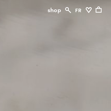
shop
fr